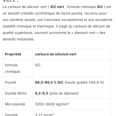
Le carbure de silicium vert (
SiC vert
, formule chimique
SiC
) est
un abrasif cristallin synthétique de haute pureté, reconnu pour
son extrême dureté, son tranchant exceptionnel et son excellente
stabilité chimique et thermique. Il s’agit du carbure de silicium de
qualité supérieure, souvent surnommé le « diamant vert » des
abrasifs industriels.
Propriété
carbure de silicium vert
formule
SiC
chimique
Pureté
98,5–99,5 % SiC
(haute qualité ≥99,9 %)
Dureté Mohs
9,2–9,5
(près du diamant)
Microdureté
3200–3600 kg/mm²
Densité
3,22 g/cm³