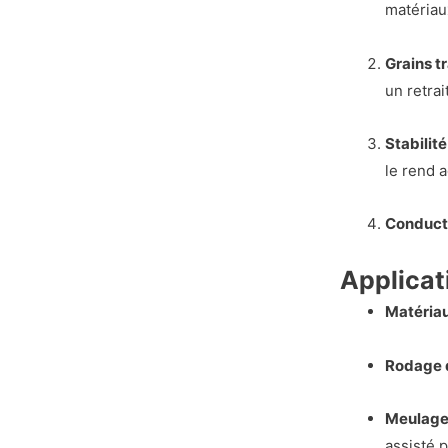
matériau
Grains t
un retrai
Stabilit
le rend 
Conducti
Applicat
Matériau
Rodage d
Meulage/
assisté 