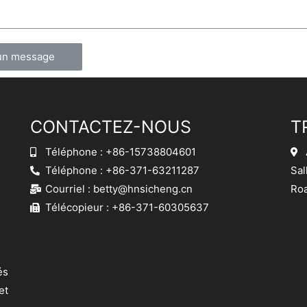
un message
CONTACTEZ-NOUS
T
Téléphone : +86-15738804601
Téléphone : +86-371-63211287
Sal
Courriel :
betty@hnsicheng.cn
Roa
Télécopieur : +86-371-60305637
és
et