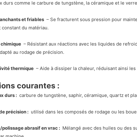
x durs comme le carbure de tungstène, la céramique et le verre
ranchants et friables
– Se fracturent sous pression pour mainte
t constant du matériau.
é chimique
– Résistant aux réactions avec les liquides de refroi
adapté au rodage de précision.
vité thermique
– Aide à dissiper la chaleur, réduisant ainsi 
ions courantes :
x durs :
carbure de tungstène, saphir, céramique, quartz et pla
e précision :
utilisé dans les composés de rodage ou les boues 
polissage abrasif en vrac :
Mélangé avec des huiles ou des su
par machine.