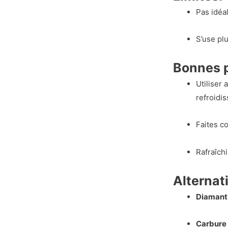
Pas idéa
S’use pl
Bonnes pr
Utiliser
refroidi
Faites co
Rafraîch
Alternati
Diamant 
Carbure 